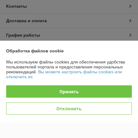
Контакты
Доставка и оплата
График работы
Полная версия сайта
Обработка файлов cookie
Мы используем файлы cookies для обеспечения удобства
Политика обработки cookies
пользователей портала и предоставления персональных
рекомендаций.
Вы можете настроить файлы cookies или
отключить их.
Сайт создан на платформе Deal.by
Принять
Отклонить
Информация для покупателя
Индивидуальный предприниматель:
Индивидуальный
Предприниматель Лагодич Руслан Анатольевич
г.Минск ул.Казимировская-17 кв 6