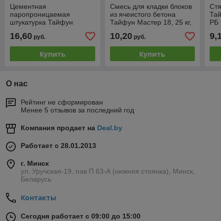
Цементная
Смесь для кладки блоков
Ст
паропроницаемая
из ячеистого бетона
Тай
штукатурка Тайфун
Тайфун Мастер 18, 25 кг,
РБ
Мастер ParoTherm, 25 кг,
РБ
16,60
10,20
9,
руб.
руб.
РБ
Купить
Купить
О нас
Рейтинг не сформирован
Менее 5 отзывов за последний год
Компания продает на
Deal.by
Работает с 28.01.2013
г. Минск
ул. Уручская-19, пав П 63-А (нижняя стоянка), Минск,
Беларусь
Контакты
Сегодня работает с 09:00 до 15:00