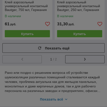
Клей аэрозольный
Клей аэрозольный
универсальный контактный
универсальный контактный
Bautger, 750 мл, Германия
Bautger, 250 мл, Германия
В наличии
В наличии
61
31,30
руб.
руб.
Купить
Купить
Показать ещё
1
/ 2
Рано или поздно с решением вопроса об устройстве
шумоизоляции различных помещений сталкивается каждый
человек, проблема актуальна как для жильцов панельных,
монолитных и даже кирпичных домов, так и для рабочего
персонала на различных заводах и предприятиях, офисах...
В многоквартирных жилых домах в основном беспокойство
Показать всё
создаёт шум соседей - крики, животные, громкая музыка,
работающая техника (стиральные и посудомоечные