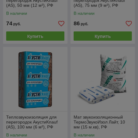
перегородок АкустиKnauf
перегородок АкустиKnauf
(AS), 50 мм (12 м²), РФ
(AS), 75 мм (9 м²), РФ
В наличии
В наличии
74
86
руб.
руб.
Купить
Купить
Теплозвукоизоляция для
Мат звукоизоляционный
перегородок АкустиKnauf
ТермоЗвукоИзол Лайт, 10
(AS), 100 мм (6 м²), РФ
мм (15 м.кв), РФ
В наличии
В наличии