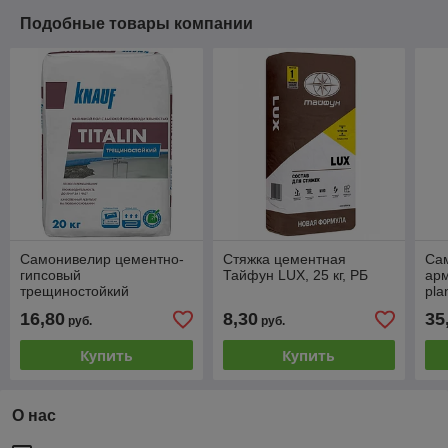
Подобные товары компании
Самонивелир цементно-
Стяжка цементная
Са
гипсовый
Тайфун LUX, 25 кг, РБ
арм
трещиностойкий
pla
быстротвердеющий
16,80
8,30
35
руб.
руб.
KNAUF TITALIN, 20 кг, РФ
Купить
Купить
О нас