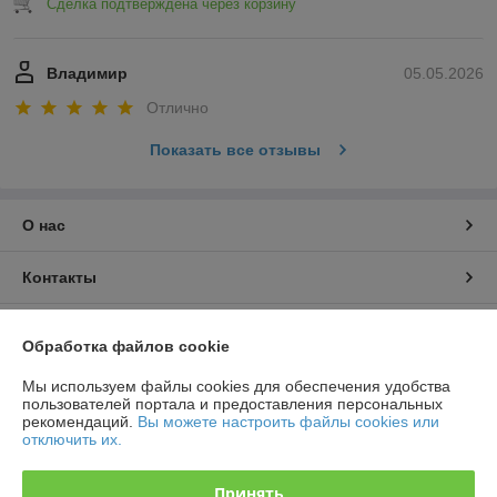
Сделка подтверждена через корзину
Владимир
05.05.2026
Отлично
Показать все отзывы
О нас
Контакты
Доставка и оплата
Обработка файлов cookie
График работы
Мы используем файлы cookies для обеспечения удобства
пользователей портала и предоставления персональных
рекомендаций.
Вы можете настроить файлы cookies или
Полная версия сайта
отключить их.
Политика обработки cookies
Принять