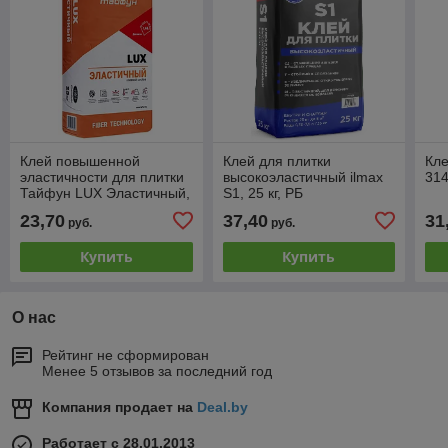
Клей повышенной
Клей для плитки
Кле
эластичности для плитки
высокоэластичный ilmax
314
Тайфун LUX Эластичный,
S1, 25 кг, РБ
20 кг, РБ
23,70
37,40
31
руб.
руб.
Купить
Купить
О нас
Рейтинг не сформирован
Менее 5 отзывов за последний год
Компания продает на
Deal.by
Работает с 28.01.2013