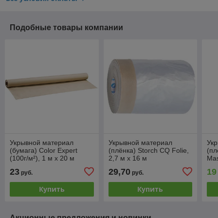
Подобные товары компании
Укрывной материал
Укрывной материал
Ук
(бумага) Color Expert
(плёнка) Storch CQ Folie,
(пл
(100г/м²), 1 м х 20 м
2,7 м х 16 м
Mas
23
29,70
19
руб.
руб.
Купить
Купить
Акционные предложения и новинки