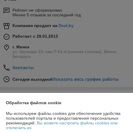
Рейтинг не сформирован
Менее 5 отзывов за последний год
Компания продает на
Deal.by
Работает с 28.01.2013
г. Минск
ул. Уручская-19, пав П 63-А (нижняя стоянка), Минск,
Беларусь
Контакты
Показать весь график работы
Сегодня выходной
Отзывы о магазине
Обработка файлов cookie
31 отзыва за всё время
Мы используем файлы cookies для обеспечения удобства
пользователей портала и предоставления персональных
Покупатель
28.06.2026
рекомендаций.
Вы можете настроить файлы cookies или
отключить их.
Отлично