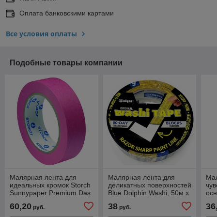
Оплата банковскими картами
Все условия оплаты
Подобные товары компании
Малярная лента для
Малярная лента для
Ма
идеальных кромок Storch
деликатных поверхностей
чув
Sunnypaper Premium Das
Blue Dolphin Washi, 50м х
осн
Rote UF-Plus, 50 м, 50 мм
48мм
Sch
60,20
38
36
руб.
руб.