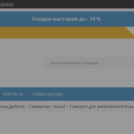
 Deal.by
Скидки мастерам до - 10 %
Контакты
Схема проезда
езы,дюбеля
Саморезы
Knauf
Саморез для аквапанелей knauf