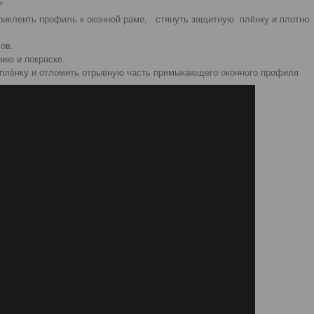
°
приклеить профиль к оконной раме, стянуть защитную плёнку и плотно
ов.
нию и покраске.
 плёнку и отломить отрывную часть примыкающего оконного профиля