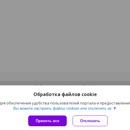
Сайт создан на платформе Deal.by
Политика обработки файлов cookies
Обработка файлов cookie
ИП Лагодич |
Пожаловаться на контент
Select Language
▼
 для обеспечения удобства пользователей портала и предоставлени
Вы можете настроить файлы cookies или отключить их.
Принять все
Отклонить