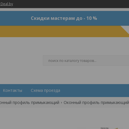
 Deal.by
Скидки мастерам до - 10 %
Контакты
Схема проезда
онный профиль примыкающий
Оконный профиль примыкающий с с