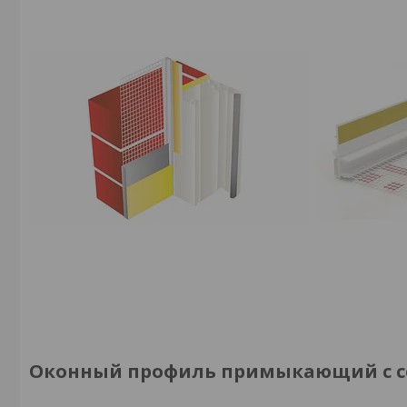
Оконный профиль примыкающий с сетк