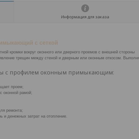
Информация для заказа
имыкающий с сеткой
тной кромки вокруг оконного или дверного проемов с внешней стороны
явление трещин между стеной и дверным или оконным откосом. Выполн
ты с профилем оконным примыкающим:
ищает проем;
с оконной рамой;
для ремонта;
ь и денежных затрат на отопление.