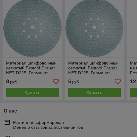
Материал шлифовочный
Материал шлифовочный
Ма
сетчатый Festool Granat
сетчатый Festool Granat
на 
NET D225, Германия
NET D225, Германия
Fes
P100
P400
Ге
8
6
12
руб.
руб.
Купить
Купить
О нас
Рейтинг не сформирован
Менее 5 отзывов за последний год