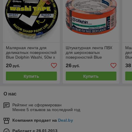
Малярная лента для
Штукатурная лента ПВХ
Ма
деликатных поверхностей
для шероховатых
дел
Blue Dolphin Washi, 50м х
поверхностей Blue
Blu
25мм
Dolphin Rough Surface, 50
48
20
26
38
руб.
руб.
м, 48 мм
Купить
Купить
О нас
Рейтинг не сформирован
Менее 5 отзывов за последний год
Компания продает на
Deal.by
Работает с 28.01.2013