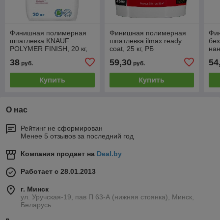
Финишная полимерная
Финишная полимерная
Фи
шпатлевка KNAUF
шпатлевка ilmax ready
без
POLYMER FINISH, 20 кг,
coat, 25 кг, РБ
на
РФ
PAS
38
59,30
54
руб.
руб.
Купить
Купить
О нас
Рейтинг не сформирован
Менее 5 отзывов за последний год
Компания продает на
Deal.by
Работает с 28.01.2013
г. Минск
ул. Уручская-19, пав П 63-А (нижняя стоянка), Минск,
Беларусь