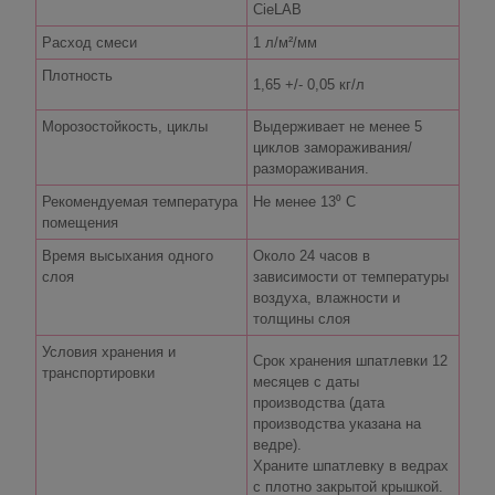
CieLAB
Расход смеси
1 л/м²/мм
Плотность
1,65 +/- 0,05 кг/л
Морозостойкость, циклы
Выдерживает не менее 5
циклов замораживания/
размораживания.
Рекомендуемая температура
Не менее 13⁰ С
помещения
Время высыхания одного
Около 24 часов в
слоя
зависимости от температуры
воздуха, влажности и
толщины слоя
Условия хранения и
Срок хранения шпатлевки 12
транспортировки
месяцев с даты
производства (дата
производства указана на
ведре).
Храните шпатлевку в ведрах
с плотно закрытой крышкой.