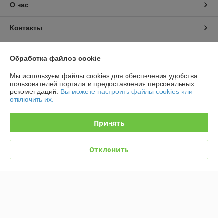
О нас
Контакты
Доставка и оплата
Обработка файлов cookie
График работы
Мы используем файлы cookies для обеспечения удобства
пользователей портала и предоставления персональных
рекомендаций.
Вы можете настроить файлы cookies или
Полная версия сайта
отключить их.
Политика обработки cookies
Принять
Сайт создан на платформе Deal.by
Отклонить
Информация для покупателя