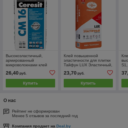
Высокоэластичный,
Клей повышенной
Кле
армированный
эластичности для плитки
выс
микроволокнами клей
Тайфун LUX Эластичный,
S1,
для крупноформатной
20 кг, РБ
26,40
23,70
37
руб.
руб.
плитки Ceresit СМ 16, 25
кг, РБ
Купить
Купить
О нас
Рейтинг не сформирован
Менее 5 отзывов за последний год
Компания продает на
Deal.by