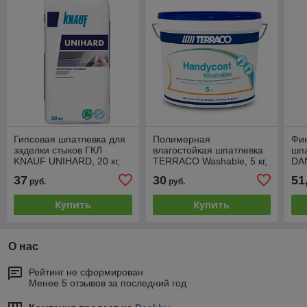
Гипсовая шпатлевка для
Полимерная
Фи
заделки стыков ГКЛ
влагостойкая шпатлевка
шп
KNAUF UNIHARD, 20 кг,
TERRACO Washable, 5 кг,
DAN
РФ
РФ
37
30
51
руб.
руб.
Купить
Купить
О нас
Рейтинг не сформирован
Менее 5 отзывов за последний год