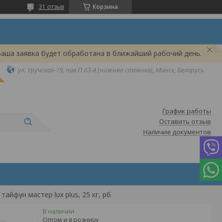
31 отзыв
Корзина
Ваша заявка будет обработана в ближайший рабочий день.
ул. Уручская-19, пав П 63-А (нижняя стоянка), Минск, Беларусь
График работы
Оставить отзыв
Наличие документов
йфун мастер lux plus, 25 кг, рб
В наличии
Оптом и в розницу