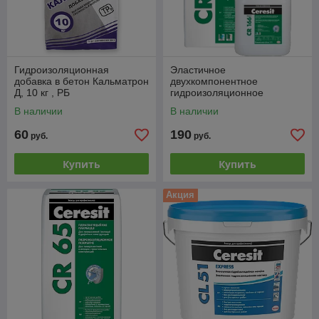
Гидроизоляционная
Эластичное
добавка в бетон Кальматрон
двухкомпонентное
Д, 10 кг , РБ
гидроизоляционное
покрытие Ceresit CR 166,
В наличии
В наличии
24+8 кг, РБ
60
190
руб.
руб.
Купить
Купить
Акция