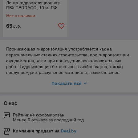
Лента гидроизоляционная
ПВХ TERRACO, 10 м, РФ
Нет в наличии
65
руб.
Проникающая гидроизоляция употребляется как на
первоначальных стадиях строительства, при гидроизоляции
фундаментов, так и при проведении восстановительных
работ. Гидроизоляция бетона чрезвычайно важна, так как
предупреждает разрушение материала, возникновение
грибков и плесени. Бетон имеет пористую структуру,
Показать всё
благодаря чему влага легко проникает в материал. В
особенности критичен этот недостаток для подвальных
помещений. Гидроизоляция позволяет увеличить
химическую стойкость материалов и предупредить коррозию
О нас
металлических элементов конструкций.
Рейтинг не сформирован
Принцип действия
Менее 5 отзывов за последний год
Для того, чтобы эффективно закупорить многочисленные
капилляры в материале, сухую гидроизоляционную смесь
Компания продает на
Deal.by
разбавляют с водой, пока она не станет достаточно жидкой