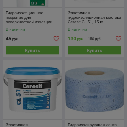
Гидроизоляционное
Эластичная
покрытие для
гидроизоляционная мастика
поверхностной изоляции
Ceresit CL 51, 15 кг
строительных конструкций
В наличии
В наличии
Ceresit CR 65, 25 кг
45
130
150 руб.
руб.
руб.
Купить
Купить
Эластичная
Гидроизолирующая лента