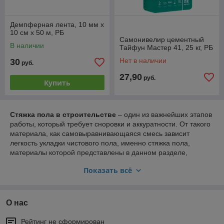
Демпферная лента, 10 мм х
10 см х 50 м, РБ
Самонивелир цементный
В наличии
Тайфун Мастер 41, 25 кг, РБ
Нет в наличии
30
руб.
27,90
руб.
Купить
Стяжка пола в строительстве
– один из важнейших этапов
работы, который требует сноровки и аккуратности. От такого
материала, как самовыравнивающаяся смесь зависит
легкость укладки чистового пола, именно стяжка пола,
материалы которой представлены в данном разделе,
определяет, насколько долговечной и, самое главное,
Показать всё
прочной и надежной будет вся конструкция полов в целом.
Смеси для пола можно приобрести в нашем магазине, наши
специалисты с удовольствием помогут вам разобраться в ее
видах и характеристиках. Купить смесь для стяжки проще
О нас
всего воспользовавшись настройками каталога, мы так же
осуществляем доставку в любой город Беларуси по
Рейтинг не сформирован